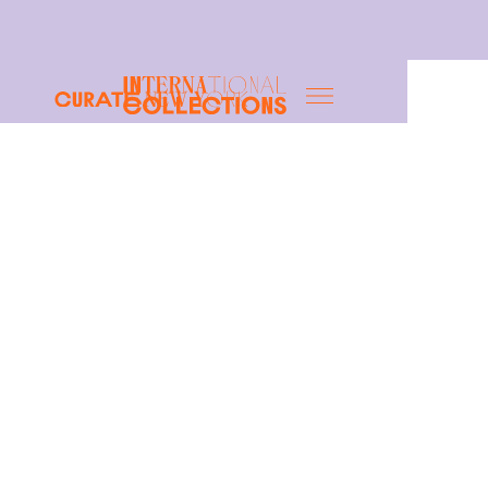
New Y
ork